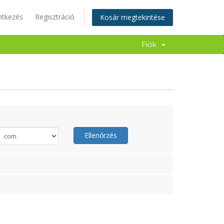
ntkezés
Regisztráció
Kosár megtekintése
Fiók
Ellenőrzés