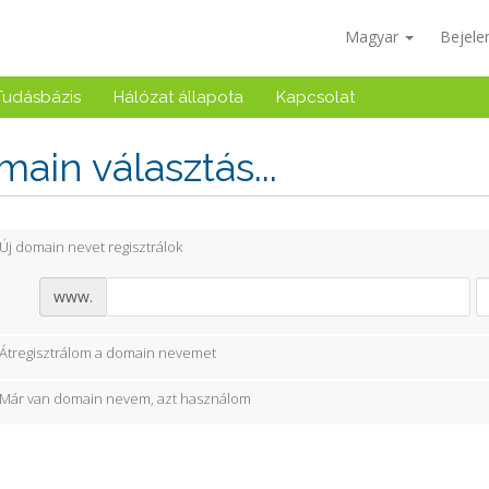
Magyar
Bejele
Tudásbázis
Hálózat állapota
Kapcsolat
ain választás...
Új domain nevet regisztrálok
www.
Átregisztrálom a domain nevemet
Már van domain nevem, azt használom