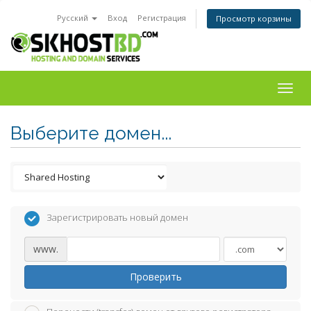
Русский
Вход
Регистрация
Просмотр корзины
Togg
navig
Выберите домен...
Зарегистрировать новый домен
www.
Проверить