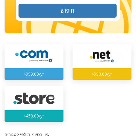
חיפוש
৳999.00/yr
৳990.00/yr
৳450.00/yr
עיון בסיומות לפי קטגוריה