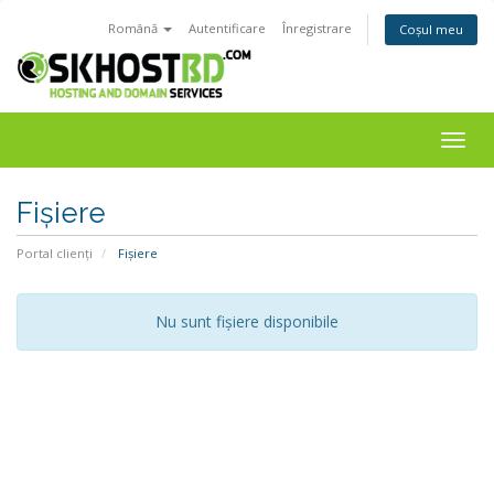
Română
Autentificare
Înregistrare
Coșul meu
Togg
navig
Fișiere
Portal clienți
Fișiere
Nu sunt fișiere disponibile